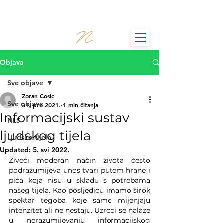
Objava
Sve objave
Zoran Cosic
Sve objave
31. pro 2021.
1 min čitanja
Informacijski sustav
NLS
ljudskog tijela
Ljudsko tijelo
Updated:
5. svi 2022.
Živeći moderan način života često 
podrazumijeva unos tvari putem hrane i 
pića koja nisu u skladu s potrebama 
našeg tijela. Kao posljedicu imamo širok 
spektar tegoba koje samo mijenjaju 
intenzitet ali ne nestaju. Uzroci se nalaze 
u nerazumijevanju informacijskog 