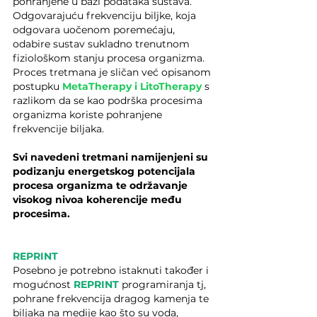
pohranjene u bazi podataka sustava. 
Odgovarajuću frekvenciju biljke, koja 
odgovara uočenom poremećaju, 
odabire sustav sukladno trenutnom 
fiziološkom stanju procesa organizma. 
Proces tretmana je sličan već opisanom 
postupku 
MetaTherapy i LitoTherapy
 s 
razlikom da se kao podrška procesima 
organizma koriste pohranjene 
frekvencije biljaka.  
Svi navedeni tretmani namijenjeni su 
podizanju energetskog potencijala 
procesa organizma te održavanje 
visokog nivoa koherencije među 
procesima.
REPRINT
Posebno je potrebno istaknuti također i 
mogućnost
REPRINT
 programiranja tj, 
pohrane frekvencija dragog kamenja te 
biljaka na medije kao što su voda, 