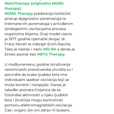
MetaTherapy (originalno MORA 
therapy).
MORA Therapy
 predstavlja holistički 
pristup dijagnostici poremećaja te 
tretmane tih poremećaja s prirođenim 
(endogenim) oscilacijama procesa 
organizma klijenta. Ovaj model razvio 
je 1977. godine njemački dvojac dr. 
Franz Morell te inženjer Erich Rasche. 
Tako je nastao i naziv 
MO-RA
 a danas je 
široko poznat kao 
META Therapy.
U međuvremenu, godine istraživanja 
renomiranih znanstvenika utvrdile su i 
potvrdile da svako ljudsko biće ima 
individualni spektar oscilacija koji se 
može koristiti i terapijski. Danas je 
također poznata činjenica da se 
fiziološke aktivnosti u tijelu ljudskih 
bića i životinja mogu kontrolirati 
pomoću elektromagnetskih oscilacija. 
Čak i organi, bili oni zdravi ili bolesni, 