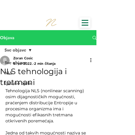
Objava
Sve objave
Zoran Cosic
Sve objave
5. svi 2022.
2 min čitanja
NLS tehnologija i
NLS
tretmani
Ljudsko tijelo
Tehnologija NLS (nonlinear scanning) 
osim dijagnostičkih mogućnosti, 
praćenjem distribucije Entropije u 
procesima organizma ima i 
mogućnosti efikasnih tretmana 
otkrivenih poremećaja.
Jedna od takvih mogućnosti naziva se 